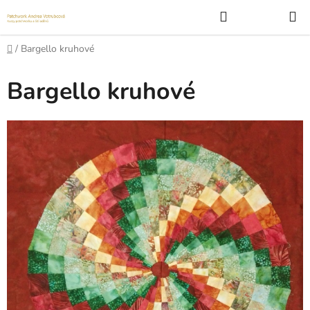
Přejít
Hledat
na
obsah
Domů
/
Bargello kruhové
Bargello kruhové