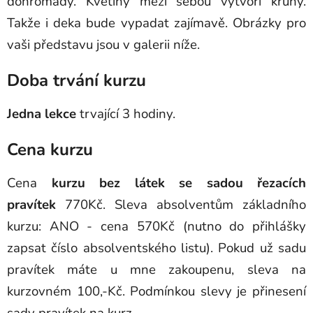
dohromady. Květiny mezi sebou vytvoří kruhy.
Takže i deka bude vypadat zajímavě. Obrázky pro
vaši představu jsou v galerii níže.
Doba trvání kurzu
Jedna lekce
trvající 3 hodiny.
Cena kurzu
Cena
kurzu bez látek se sadou řezacích
pravítek
770Kč. Sleva absolventům základního
kurzu: ANO - cena 570Kč (nutno do přihlášky
zapsat číslo absolventského listu). Pokud už sadu
pravítek máte u mne zakoupenu, sleva na
kurzovném 100,-Kč. Podmínkou slevy je přinesení
sady pravítek na kurz.