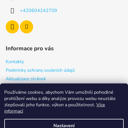
t
í
+420604242709
Informace pro vás
Kontakty
Podmínky ochrany osobních údajů
Aktualizace stránek
Používáme cookies, abychom Vám umožnili pohodlné
prohlížení webu a díky analýze provozu webu neustále
zlepšovali jeho funkce, výkon a použitelnost.
Více
berninacentrum-av.cz
informací
Nastavení