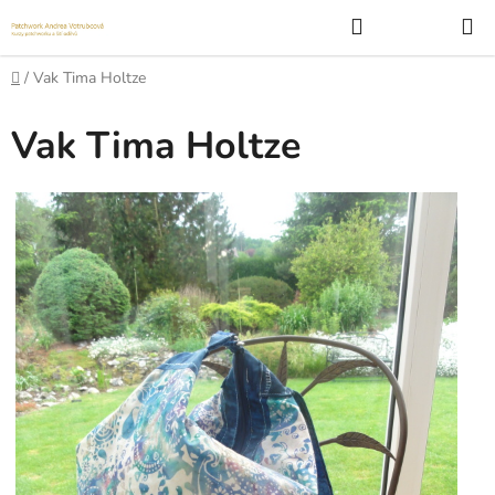
Přejít
Hledat
na
obsah
Domů
/
Vak Tima Holtze
Vak Tima Holtze