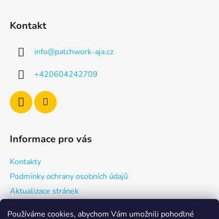
Z
á
Kontakt
p
a
info
@
patchwork-aja.cz
t
í
+420604242709
Informace pro vás
Kontakty
Podmínky ochrany osobních údajů
Aktualizace stránek
Používáme cookies, abychom Vám umožnili pohodlné