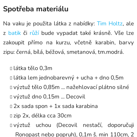
Spotřeba materiálu
Na vaku je použita látka z nabídky:
Tim Holtz
, ale
z
batik
či
růží
bude vypadat také krásně. Vše lze
zakoupit přímo na kurzu, včetně karabin, barvy
zipu: černá, bílá, béžová, smetanová, tm.modrá.
látka tělo 0,3m
látka lem jednobarevný + ucha + dno 0,5m
výztuž tělo 0,85m ... nažehlovací plátno silné
výztuž dno 0,15m ... Decovil
2x sada spon + 1x sada karabina
zip 2x, délka cca 30cm
výztuž uchou (Decovil nestačí, doporučuji
Ronopast nebo popruh), 0,1m š. min 110cm, 2